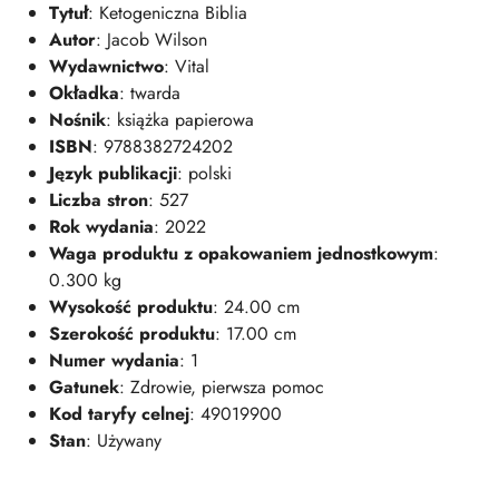
Tytuł
: Ketogeniczna Biblia
Autor
: Jacob Wilson
Wydawnictwo
: Vital
Okładka
: twarda
Nośnik
: książka papierowa
ISBN
: 9788382724202
Język publikacji
: polski
Liczba stron
: 527
Rok wydania
: 2022
Waga produktu z opakowaniem jednostkowym
:
0.300 kg
Wysokość produktu
: 24.00 cm
Szerokość produktu
: 17.00 cm
Numer wydania
: 1
Gatunek
: Zdrowie, pierwsza pomoc
Kod taryfy celnej
: 49019900
Stan
: Używany