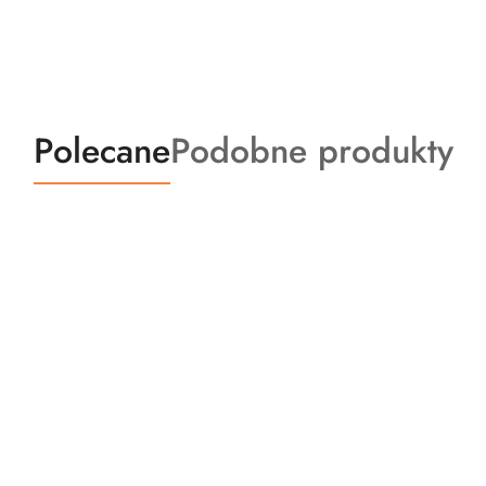
Produkty
Produkty
Polecane
Podobne produkty
o
o
statusie:
statusie: