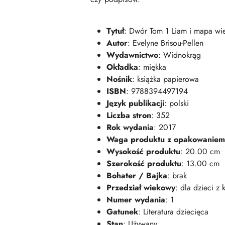
Tytuł
: Dwór Tom 1 Liam i mapa wi
Autor
: Evelyne Brisou-Pellen
Wydawnictwo
: Widnokrąg
Okładka
: miękka
Nośnik
: książka papierowa
ISBN
: 9788394497194
Język publikacji
: polski
Liczba stron
: 352
Rok wydania
: 2017
Waga produktu z opakowaniem
Wysokość produktu
: 20.00 cm
Szerokość produktu
: 13.00 cm
Bohater / Bajka
: brak
Przedział wiekowy
: dla dzieci z k
Numer wydania
: 1
Gatunek
: Literatura dziecięca
Stan
: Używany