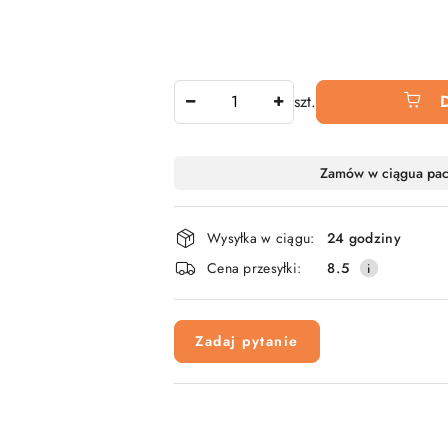
Ilość
szt.
Dostępność
Zamów w ciągu
a pa
i
dostawa
Wysyłka w ciągu:
24 godziny
Cena przesyłki:
8.5
Zadaj pytanie