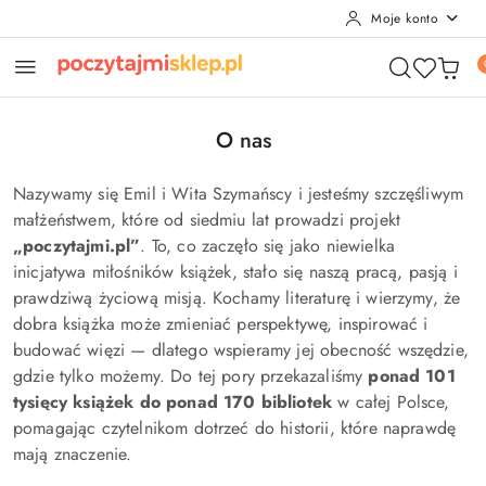
Moje konto
Przejdź do treści głównej
Przejdź do wyszukiwarki
Przejdź do moje konto
Przejdź do menu głównego
Przejdź do stopki
O nas
Nazywamy się Emil i Wita Szymańscy i jesteśmy szczęśliwym
małżeństwem, które od siedmiu lat prowadzi projekt
„poczytajmi.pl”
. To, co zaczęło się jako niewielka
inicjatywa miłośników książek, stało się naszą pracą, pasją i
prawdziwą życiową misją. Kochamy literaturę i wierzymy, że
dobra książka może zmieniać perspektywę, inspirować i
budować więzi — dlatego wspieramy jej obecność wszędzie,
gdzie tylko możemy. Do tej pory przekazaliśmy
ponad 101
tysięcy książek do ponad 170 bibliotek
w całej Polsce,
pomagając czytelnikom dotrzeć do historii, które naprawdę
mają znaczenie.