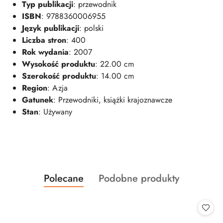
Typ publikacji
: przewodnik
ISBN
: 9788360006955
Język publikacji
: polski
Liczba stron
: 400
Rok wydania
: 2007
Wysokość produktu
: 22.00 cm
Szerokość produktu
: 14.00 cm
Region
: Azja
Gatunek
: Przewodniki, książki krajoznawcze
Stan
: Używany
Produkty
Produkty
Polecane
Podobne produkty
Pomiń karuzelę produktów
o
o
statusie:
statusie: