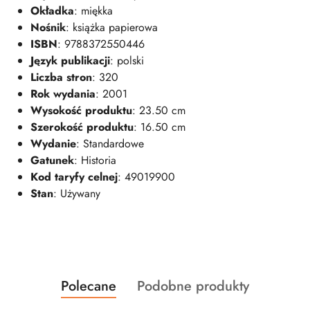
Okładka
: miękka
Nośnik
: książka papierowa
ISBN
: 9788372550446
Język publikacji
: polski
Liczba stron
: 320
Rok wydania
: 2001
Wysokość produktu
: 23.50 cm
Szerokość produktu
: 16.50 cm
Wydanie
: Standardowe
Gatunek
: Historia
Kod taryfy celnej
: 49019900
Stan
: Używany
Produkty
Produkty
Polecane
Podobne produkty
Pomiń karuzelę produktów
o
o