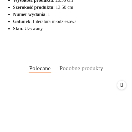
Wysokość produktu
: 20.50 cm
Szerokość produktu
: 13.50 cm
Numer wydania
: 1
Gatunek
: Literatura młodzieżowa
Stan
: Używany
Produkty
Produkty
Polecane
Podobne produkty
Pomiń karuzelę produktów
o
o
statusie:
statusie: