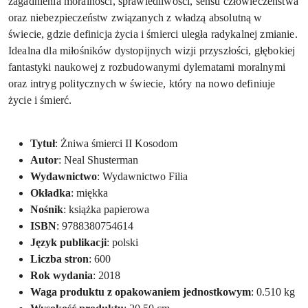
zagadnienia moralności, sprawiedliwości, sensu człowieczeństwa
oraz niebezpieczeństw związanych z władzą absolutną w
świecie, gdzie definicja życia i śmierci uległa radykalnej zmianie.
Idealna dla miłośników dystopijnych wizji przyszłości, głębokiej
fantastyki naukowej z rozbudowanymi dylematami moralnymi
oraz intryg politycznych w świecie, który na nowo definiuje
życie i śmierć.
Tytuł
: Żniwa śmierci II Kosodom
Autor
: Neal Shusterman
Wydawnictwo
: Wydawnictwo Filia
Okładka
: miękka
Nośnik
: książka papierowa
ISBN
: 9788380754614
Język publikacji
: polski
Liczba stron
: 600
Rok wydania
: 2018
Waga produktu z opakowaniem jednostkowym
: 0.510 kg