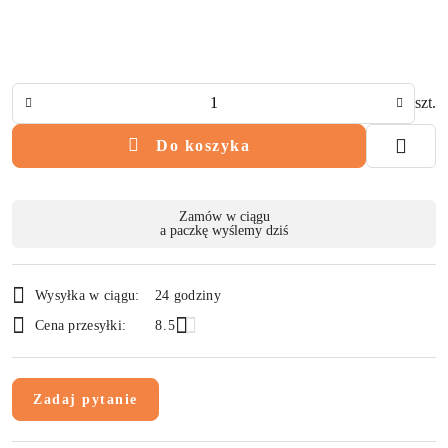
Ilość
szt.
Do koszyka
Dostępność
Zamów w ciągu
a paczkę wyślemy dziś
i
dostawa
Wysyłka w ciągu:
24 godziny
Cena przesyłki:
8.5
Zadaj pytanie