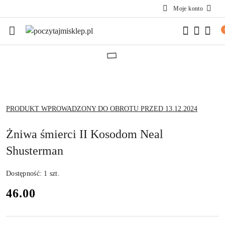
Moje konto
Przejdź do treści głównej
Przejdź do wyszukiwarki
Przejdź do moje konto
Przejdź do menu głównego
Przejdź do opisu produktu
Przejdź do stopki
NAZWA
PRODUKT WPROWADZONY DO OBROTU PRZED 13.12.2024
PRODUCENTA:
Żniwa śmierci II Kosodom Neal
Shusterman
Dostępność:
1
szt.
cena:
46.00