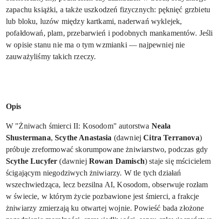
zapachu książki, a także uszkodzeń fizycznych: pęknięć grzbietu
lub bloku, luzów między kartkami, naderwań wyklejek,
pofałdowań, plam, przebarwień i podobnych mankamentów. Jeśli
w opisie stanu nie ma o tym wzmianki — najpewniej nie
zauważyliśmy takich rzeczy.
Opis
W "Żniwach śmierci II: Kosodom" autorstwa
Neala
Shustermana
,
Scythe Anastasia
(dawniej
Citra Terranova
)
próbuje zreformować skorumpowane żniwiarstwo, podczas gdy
Scythe Lucyfer
(dawniej
Rowan Damisch
) staje się mścicielem
ścigającym niegodziwych żniwiarzy. W tle tych działań
wszechwiedząca, lecz bezsilna AI, Kosodom, obserwuje rozłam
w świecie, w którym życie pozbawione jest śmierci, a frakcje
żniwiarzy zmierzają ku otwartej wojnie. Powieść bada złożone