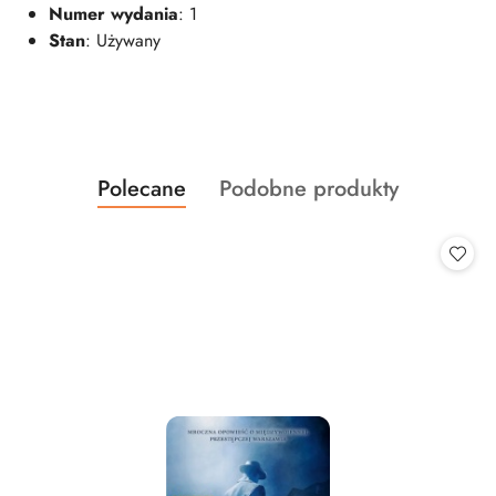
Numer wydania
: 1
Stan
: Używany
Produkty
Produkty
Polecane
Podobne produkty
Pomiń karuzelę produktów
o
o
statusie:
statusie: