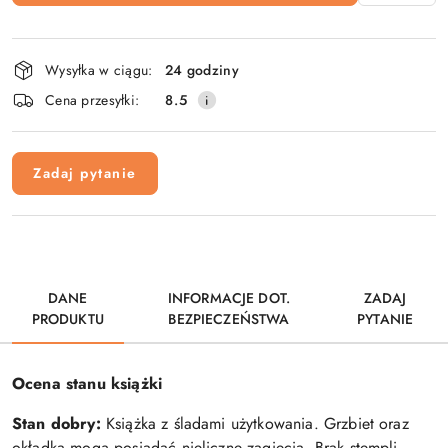
Dostępność
Wysyłka w ciągu:
24 godziny
i
Cena przesyłki:
8.5
dostawa
Zadaj pytanie
DANE
INFORMACJE DOT.
ZADAJ
PRODUKTU
BEZPIECZEŃSTWA
PYTANIE
Ocena stanu książki
Stan dobry:
Książka z śladami użytkowania. Grzbiet oraz
okładka mogą posiadać nieliczne zagięcia. Brak stempli