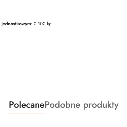
 jednostkowym
: 0.100 kg
Produkty
Produkty
Polecane
Podobne produkty
o
o