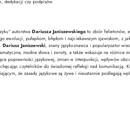
ch, dedykacji czy podpisów.
ęzyku" autorstwa
Dariusza Janiszewskiego
to zbiór felietonów,
go ewolucji, pułapkom, błędom i najciekawszym zjawiskom, z jak
j.
Dariusz Janiszewski
, znany językoznawca i popularyzator wied
gramatyczne, modne słowa i zwroty, a także wskazuje na różnice 
zące poprawności językowej, zmian w interpunkcji, wpływów obco
chęcając czytelników do świadomej refleksji nad komunikacją. K
jącym, że zasady językowe są żywe i nieustannie podlegają wpły