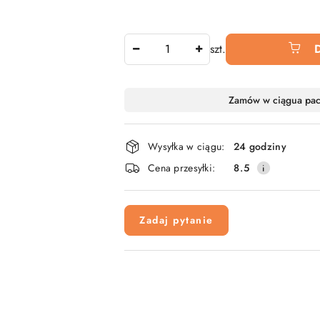
Ilość
szt.
Dostępność
Zamów w ciągu
a pa
i
dostawa
Wysyłka w ciągu:
24 godziny
Cena przesyłki:
8.5
Zadaj pytanie