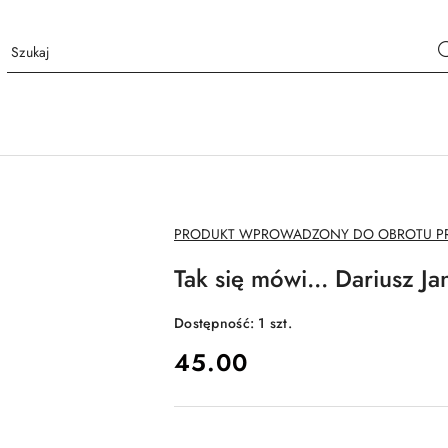
NAZWA
PRODUKT WPROWADZONY DO OBROTU PRZ
PRODUCENTA:
Tak się mówi... Dariusz Ja
Dostępność:
1
szt.
cena:
45.00