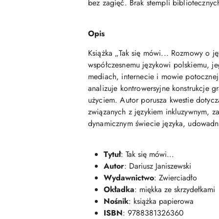
bez zagięć. Brak stempli biblioteczny
Opis
Książka „Tak się mówi... Rozmowy o j
współczesnemu językowi polskiemu, je
mediach, internecie i mowie potoczne
analizuje kontrowersyjne konstrukcje 
użyciem. Autor porusza kwestie dotyc
związanych z językiem inkluzywnym, za
dynamicznym świecie języka, udowadnia
Tytuł
: Tak się mówi...
Autor
: Dariusz Janiszewski
Wydawnictwo
: Zwierciadło
Okładka
: miękka ze skrzydełkami
Nośnik
: książka papierowa
ISBN
: 9788381326360