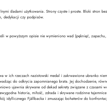
nymi śladami użytkowania. Strony czyste i proste. Bloki stron b
ch, dedykacji czy podpisów.
eśli w powyższym opisie nie wymieniono wad (pęknięć, zapachu, p
ywa w ich rzeczach nazistowski medal i zakrwawione ubranko nie
owadząc do odkrycia zapomnianego brata. Jej dochodzenie, równo
niowo ujawnia skrywane od dekad sekrety związane z czasami wojn
iewygodna historia, miłość, zdrada i skrywane rodzinne tajemnice
ój idyllicznego Fjällbacka i zmuszając bohaterów do konfrontacj