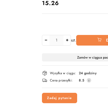
cena:
15.26
Ilość
szt.
Dostępność
Zamów w ciągu
a pa
i
dostawa
Wysyłka w ciągu:
24 godziny
Cena przesyłki:
8.5
Zadaj pytanie