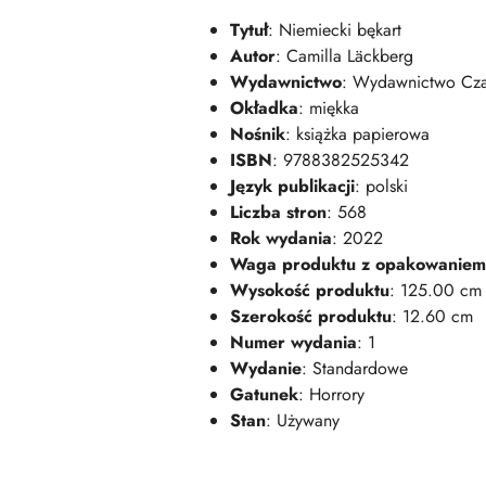
Tytuł
: Niemiecki bękart
Autor
: Camilla Läckberg
Wydawnictwo
: Wydawnictwo Cz
Okładka
: miękka
Nośnik
: książka papierowa
ISBN
: 9788382525342
Język publikacji
: polski
Liczba stron
: 568
Rok wydania
: 2022
Waga produktu z opakowaniem
Wysokość produktu
: 125.00 cm
Szerokość produktu
: 12.60 cm
Numer wydania
: 1
Wydanie
: Standardowe
Gatunek
: Horrory
Stan
: Używany