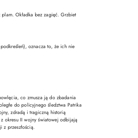
ez plam. Okładka bez zagięć. Grzbiet
odkreśleń), oznacza to, że ich nie
mowlęcia, co zmusza ją do zbadania
ległe do policyjnego śledztwa Patrika
y, zdradą i tragiczną historią
 z okresu II wojny światowej odbijają
i z przeszłością.