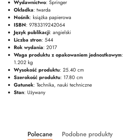
Wydawnictwo
: Springer
Okładka
: twarda
Nośnik
: książka papierowa
ISBN
: 9783319242064
Język publikacji
: angielski
Liczba stron
: 544
Rok wydania
: 2017
Waga produktu z opakowaniem jednostkowym
:
1.202 kg
Wysokość produktu
: 25.40 cm
Szerokość produktu
: 17.80 cm
Gatunek
: Technika, nauki techniczne
Stan
: Używany
Produkty
Produkty
Polecane
Podobne produkty
Pomiń karuzelę produktów