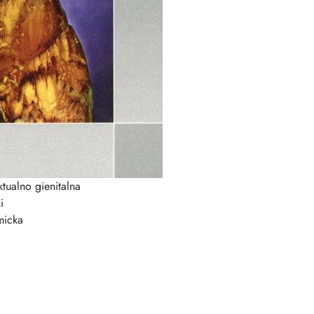
ktualno gienitalna
i
micka