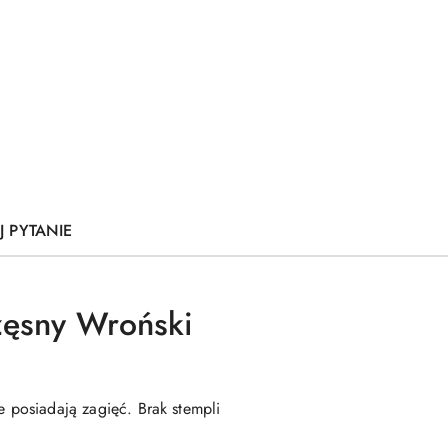
J PYTANIE
częsny Wroński
e posiadają zagięć. Brak stempli