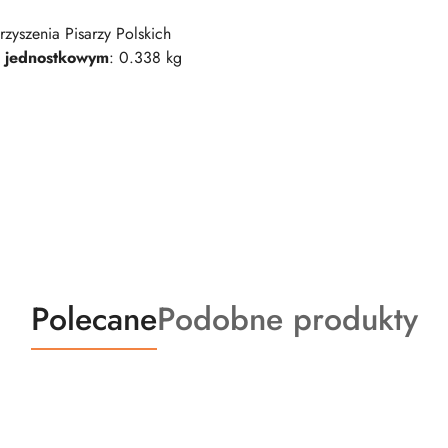
rzyszenia Pisarzy Polskich
 jednostkowym
: 0.338 kg
Produkty
Produkty
Polecane
Podobne produkty
o
o
statusie:
statusie: