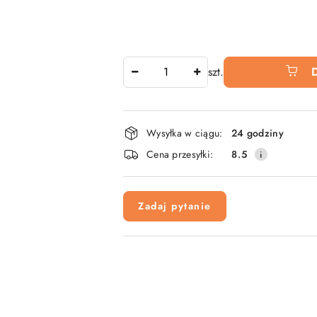
Ilość
szt.
Dostępność
Wysyłka w ciągu:
24 godziny
i
Cena przesyłki:
8.5
dostawa
Zadaj pytanie