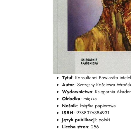
Tytuł
: Konsultanci Powiastka intele
Autor
: Szczęsny Kościesza Wrońsk
Wydawnictwo
: Księgarnia Akade
Okładka
: miękka
Nośnik
: książka papierowa
ISBN
: 9788376384931
Język publikacji
: polski
Liczba stron
: 256