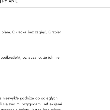
J PYTANIE
ez plam. Okładka bez zagięć. Grzbiet
odkreśleń), oznacza to, że ich nie
oje niezwykłe podróże do odległych
i się swoimi przygodami, refleksjami
trzeganie świata. Jest to inspirująca