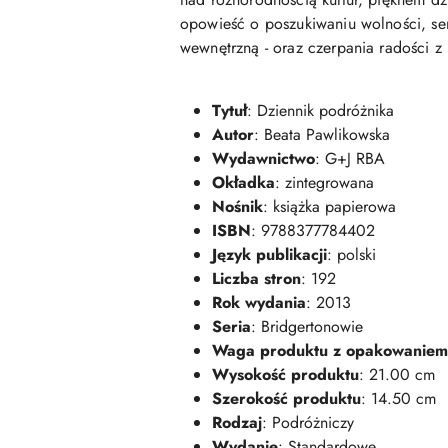
opowieść o poszukiwaniu wolności, sen
wewnętrzną - oraz czerpania radości 
Tytuł
: Dziennik podróżnika
Autor
: Beata Pawlikowska
Wydawnictwo
: G+J RBA
Okładka
: zintegrowana
Nośnik
: książka papierowa
ISBN
: 9788377784402
Język publikacji
: polski
Liczba stron
: 192
Rok wydania
: 2013
Seria
: Bridgertonowie
Waga produktu z opakowaniem
Wysokość produktu
: 21.00 cm
Szerokość produktu
: 14.50 cm
Rodzaj
: Podróżniczy
Wydanie
: Standardowe