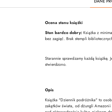
DANE PR
Ocena stanu książki
Stan bardzo dobry:
Książka z minimal
bez zagięć. Brak stempli biblioteczny
Starannie sprawdzamy każdą książkę. J
stwierdzono.
Opis
Książka "Dziennik podróżnika" to osob
zakątków świata, od dżungli Amazonii 
nad różnorodnością kultur, pięknem dzik