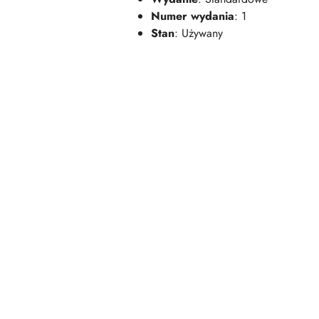
Numer wydania
: 1
Stan
: Używany
Pomiń karuzelę produktów