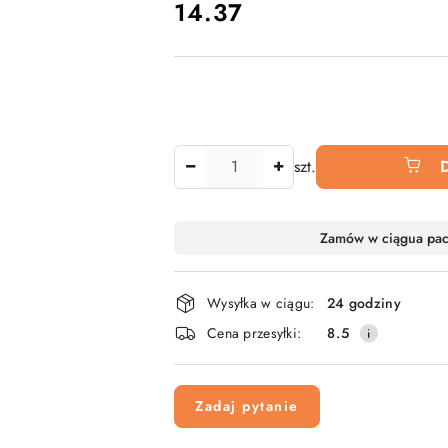
cena:
14.37
Ilość
szt.
Dostępność
Zamów w ciągu
a pa
i
dostawa
Wysyłka w ciągu:
24 godziny
Cena przesyłki:
8.5
Zadaj pytanie