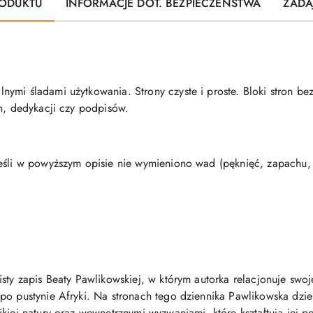
ODUKTU
INFORMACJE DOT. BEZPIECZEŃSTWA
ZADA
nymi śladami użytkowania. Strony czyste i proste. Bloki stron b
ch, dedykacji czy podpisów.
eśli w powyższym opisie nie wymieniono wad (pęknięć, zapachu, p
isty zapis Beaty Pawlikowskiej, w którym autorka relacjonuje sw
po pustynie Afryki. Na stronach tego dziennika Pawlikowska dziel
iej natury oraz wewnętrznymi wyzwaniami, które kształtują jej pos