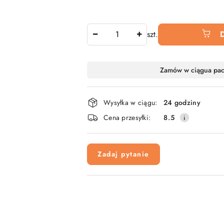
Ilość
szt.
Dostępność
Zamów w ciągu
a pa
i
dostawa
Wysyłka w ciągu:
24 godziny
Cena przesyłki:
8.5
Zadaj pytanie