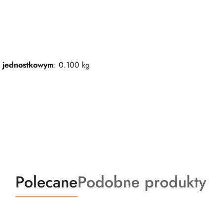
 jednostkowym
: 0.100 kg
Produkty
Produkty
Polecane
Podobne produkty
o
o