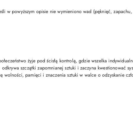
eśli w powyższym opisie nie wymieniono wad (pęknięć, zapachu, p
ołeczeństwo żyje pod ścisłą kontrolą, gdzie wszelka indywidualno
dkrywa szczątki zapomnianej sztuki i zaczyna kwestionować syst
ykę wolności, pamięci i znaczenia sztuki w walce o odzyskanie 