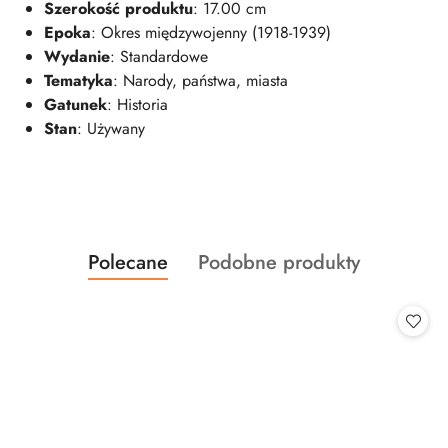
Szerokość produktu
: 17.00 cm
Epoka
: Okres międzywojenny (1918-1939)
Wydanie
: Standardowe
Tematyka
: Narody, państwa, miasta
Gatunek
: Historia
Stan
: Używany
Produkty
Produkty
Polecane
Podobne produkty
Pomiń karuzelę produktów
o
o
statusie:
statusie: