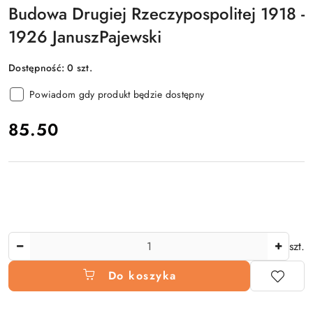
Budowa Drugiej Rzeczypospolitej 1918 -
1926 JanuszPajewski
Dostępność:
0
szt.
Powiadom gdy produkt będzie dostępny
cena:
85.50
Ilość
szt.
Do koszyka